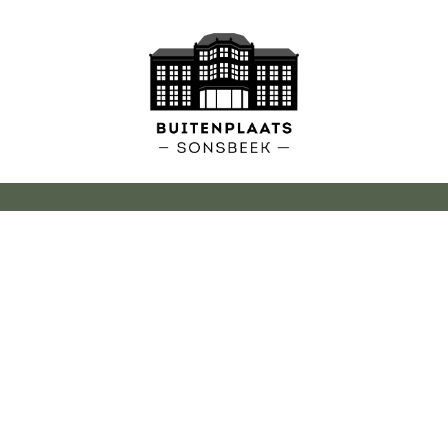
eningstijden
Uw even
adsvilla Sonsbeek
Zakelijk
: 11:00 – 17:00
Onze zale
 11:00 – 22:00
Trouwen