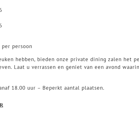
6
6
0 per persoon
uken hebben, bieden onze private dining zalen het p
leven. Laat u verrassen en geniet van een avond waar
anaf 18.00 uur – Beperkt aantal plaatsen.
R