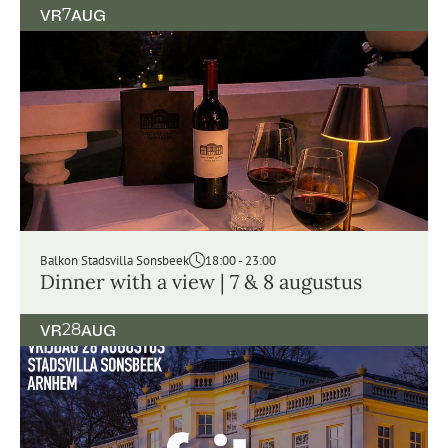
VR
7
AUG
Balkon Stadsvilla Sonsbeek
18:00 - 23:00
Dinner with a view | 7 & 8 augustus
VR
28
AUG