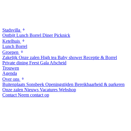
Stadsvilla
Ontbijt
Lunch
Borrel
Diner
Picknick
Ketelhuis
Lunch
Borrel
Groepen
Zakelijk
Onze zalen
High tea
Baby shower
Receptie & Borrel
Private dining
Feest
Gala
Afscheid
Trouwen
Agenda
Over ons
Buitenplaats Sonsbeek
Openingstijden
Bereikbaarheid & parkeren
Onze zalen
Nieuws
Vacatures
Webshop
Contact
Neem contact op