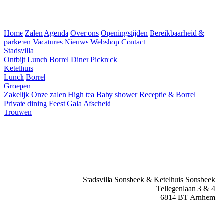
Home
Zalen
Agenda
Over ons
Openingstijden
Bereikbaarheid &
parkeren
Vacatures
Nieuws
Webshop
Contact
Stadsvilla
Ontbijt
Lunch
Borrel
Diner
Picknick
Ketelhuis
Lunch
Borrel
Groepen
Zakelijk
Onze zalen
High tea
Baby shower
Receptie & Borrel
Private dining
Feest
Gala
Afscheid
Trouwen
Stadsvilla Sonsbeek & Ketelhuis Sonsbeek
Tellegenlaan 3 & 4
6814 BT Arnhem
info@stadsvillasonsbeek.nl