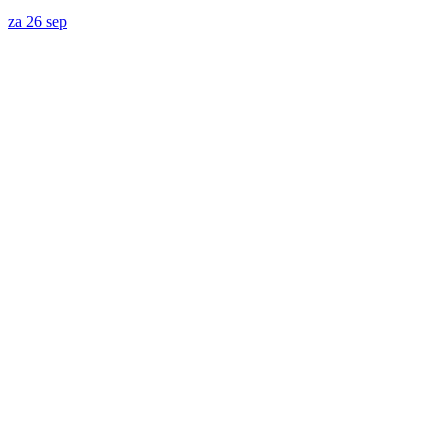
za
26
sep